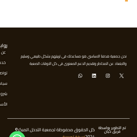
رواب
عن 
نحن جمعية هدفنا الاساسي هو مساعدتك فى تربيتهم بشكل طبيعي وسليم
خدما
والابتعاد عن المخاطر وتقديم الدعم المعنوى فى كل الاوقات الصعبة
تواص
سياس
شروط
الأسئ
تم التطوير بواسطة
كل الحقوق محفوظة لجمعية التدخل المبكر©
فريق كيان
2024
نسخة تجريبية