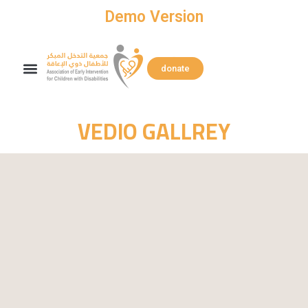
Skip
Demo Version
to
content
Search
Menu
donate
VEDIO GALLREY